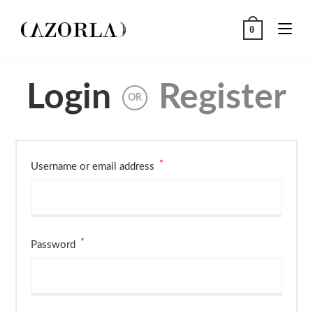
Skip
to
0
content
Login
Register
OR
*
Required
Username or email address
*
Required
Password