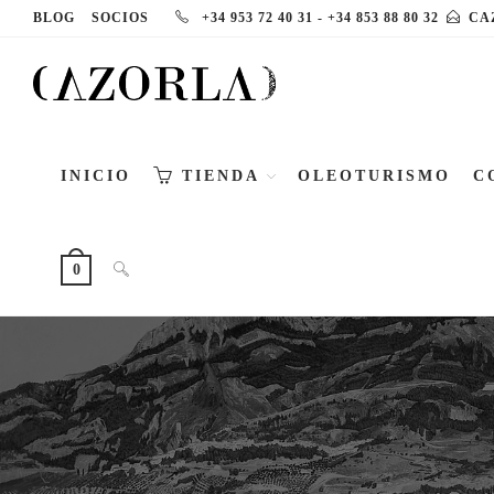
Ir
BLOG
SOCIOS
+34 953 72 40 31
-
+34 853 88 80 32
CA
al
contenido
INICIO
TIENDA
OLEOTURISMO
C
ALTERNAR
0
BÚSQUEDA
DE