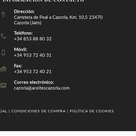
Dirección:
Carretera de Peal a Cazorla, Km. 10,5 23470
Cazorla (Jaén)
Teléfono:
+34 853 88 80 32
Móvil:
+34 953 72 40 31
Fax:
+34 953 72 40 21
Correo electrónico:
cazorla@aceitescazorla.com
Se
abre
en
tu
aplicación
EGAL
CONDICIONES DE COMPRA
POLÍTICA DE COOKIES