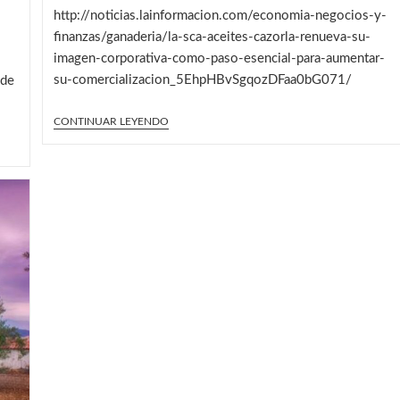
http://noticias.lainformacion.com/economia-negocios-y-
finanzas/ganaderia/la-sca-aceites-cazorla-renueva-su-
imagen-corporativa-como-paso-esencial-para-aumentar-
su-comercializacion_5EhpHBvSgqozDFaa0bG071/
 de
PRESENTACIÓN
CONTINUAR LEYENDO
EN
GEOLIT
DE
ACEITES
CAZORLA,
S.C.A.