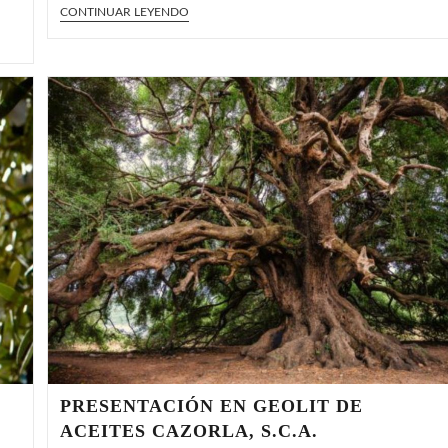
ACEITES
CONTINUAR LEYENDO
CAZORLA
SELECCIONADA
EN
EL
PROGRAMA
«COMPITE
JAÉN»
PRESENTACIÓN EN GEOLIT DE
ACEITES CAZORLA, S.C.A.