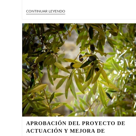
ACEITES
CONTINUAR LEYENDO
CAZORLA
S.C.A.
OBTIENE
EL
DISTINTIVO
DE
CALIDAD
«DEGUSTA
JAÉN
CALIDAD»
APROBACIÓN DEL PROYECTO DE
ACTUACIÓN Y MEJORA DE