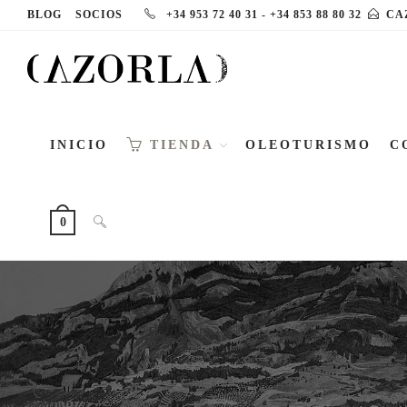
Ir
BLOG
SOCIOS
+34 953 72 40 31
-
+34 853 88 80 32
CA
al
contenido
INICIO
TIENDA
OLEOTURISMO
C
ALTERNAR
0
BÚSQUEDA
DE