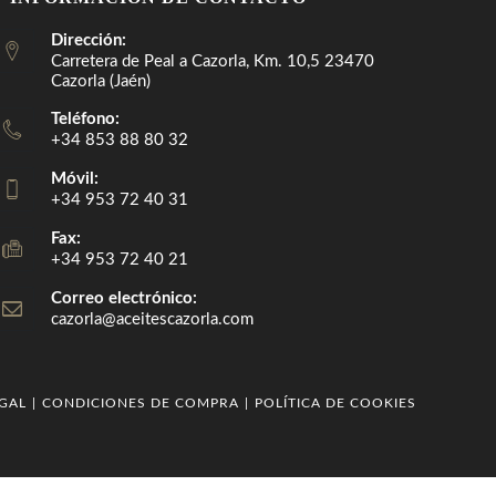
Dirección:
Carretera de Peal a Cazorla, Km. 10,5 23470
Cazorla (Jaén)
Teléfono:
+34 853 88 80 32
Móvil:
+34 953 72 40 31
Fax:
+34 953 72 40 21
Correo electrónico:
cazorla@aceitescazorla.com
Se
abre
en
tu
aplicación
EGAL
CONDICIONES DE COMPRA
POLÍTICA DE COOKIES